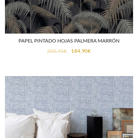
PAPEL PINTADO HOJAS PALMERA MARRÓN
El
El
205,45
€
184,90
€
precio
precio
original
actual
era:
es:
205,45€.
184,90€.