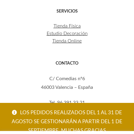
SERVICIOS
Tienda Física
Estudio Decoración
Tienda Online
CONTACTO
C/ Comedias nº6
46003 Valencia – España
Tel. 96 391 33 21
Mov. 620 123 461
LOS PEDIDOS REALIZADOS DEL 1 AL 31 DE
carola@eltallerdecarola.com
AGOSTO SE GESTIONARÁN A PARTIR DEL 1 DE
SEPTIEMBRE. MUCHAS GRACIAS