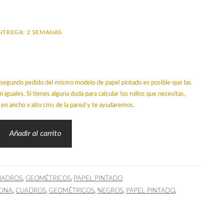
NTREGA: 2 SEMANAS
un segundo pedido del mismo modelo de papel pintado es posible que las
n iguales. Si tienes alguna duda para calcular los rollos que necesitas,
en ancho x alto cms de la pared y te ayudaremos.
Añadir al carrito
,
,
UADROS
GEOMÉTRICOS
PAPEL PINTADO
,
,
,
,
,
CINA
CUADROS
GEOMÉTRICOS
NEGROS
PAPEL PINTADO