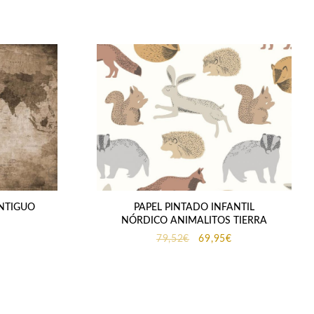
NTIGUO
PAPEL PINTADO INFANTIL
NÓRDICO ANIMALITOS TIERRA
El
El
79,52
€
69,95
€
precio
precio
original
actual
era:
es:
79,52€.
69,95€.