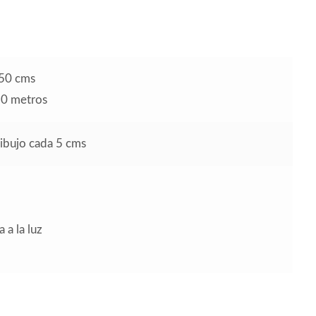
 50 cms
10 metros
dibujo cada 5 cms
 a la luz