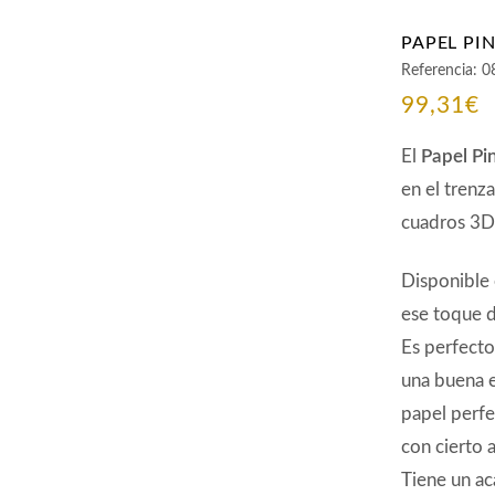
PAPEL PI
Referencia:
0
99,31
€
El
Papel Pi
en el trenz
cuadros 3D 
Disponible
ese toque d
Es perfecto
una buena e
papel perf
con cierto 
Tiene un ac