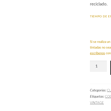
reciclado.
TIEMPO DE E
Si se realiza 
tintadas no sea
escríbenos
con 
Papel
Pintado
NUS
Cuadros
Categorías:
C
Negro
Etiquetas:
CO
cantidad
VINTAGE