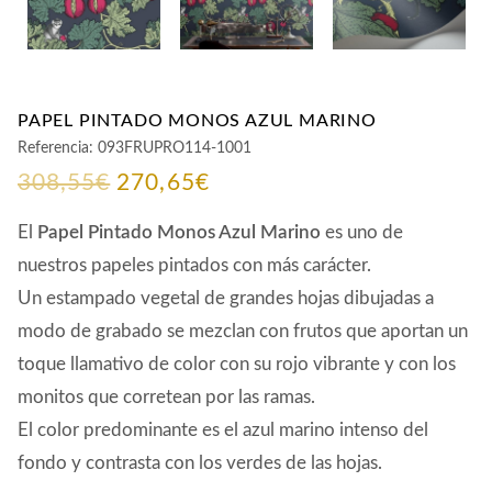
PAPEL PINTADO MONOS AZUL MARINO
Referencia:
093FRUPRO114-1001
El
El
308,55
€
270,65
€
precio
precio
El
Papel Pintado Monos Azul Marino
es uno de
original
actual
nuestros papeles pintados con más carácter.
Un estampado vegetal de grandes hojas dibujadas a
era:
es:
modo de grabado se mezclan con frutos que aportan un
308,55€.
270,65€.
toque llamativo de color con su rojo vibrante y con los
monitos que corretean por las ramas.
El color predominante es el azul marino intenso del
fondo y contrasta con los verdes de las hojas.