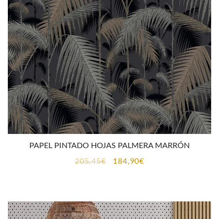
PAPEL PINTADO HOJAS PALMERA MARRÓN
El
El
205,45
€
184,90
€
precio
precio
original
actual
era:
es:
205,45€.
184,90€.