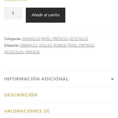
Papel
Añadir al carrito
Pintado
Monos
Azul
Categorías:
,
,
ANIMALES
PAPEL PINTADO
VEGETALES
Marino
Etiquetas:
,
,
,
,
ANIMALES
AZULES
MONOS
PAPEL PINTADO
cantidad
,
VEGETALES
VINTAGE
INFORMACIÓN ADICIONAL
DESCRIPCIÓN
VALORACIONES (0)