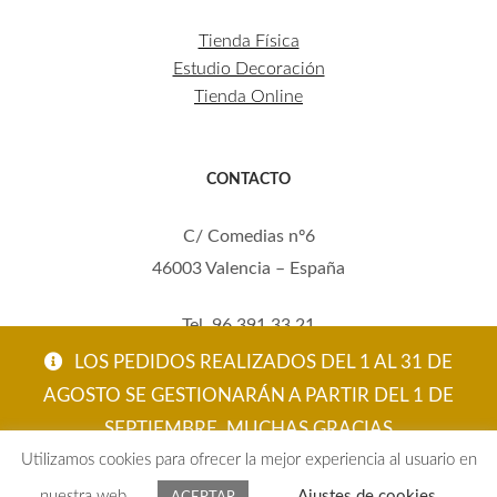
Tienda Física
Estudio Decoración
Tienda Online
CONTACTO
C/ Comedias nº6
46003 Valencia – España
Tel. 96 391 33 21
Mov. 620 123 461
LOS PEDIDOS REALIZADOS DEL 1 AL 31 DE
carola@eltallerdecarola.com
AGOSTO SE GESTIONARÁN A PARTIR DEL 1 DE
SEPTIEMBRE. MUCHAS GRACIAS
© El Taller de Carola 2026
Utilizamos cookies para ofrecer la mejor experiencia al usuario en
ACEPTAR
nuestra web.
Ajustes de cookies