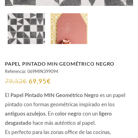
PAPEL PINTADO MIN GEOMÉTRICO NEGRO
Referencia:
069MIN399094
El
El
79,52
€
69,95
€
precio
precio
El
Papel Pintado MIN Geométrico Negro
es un papel
original
actual
pintado con formas geométricas inspirado en los
antiguos azulejos
. En
color negro
con un
ligero
era:
es:
desgastado
hace más auténtico al papel.
79,52€.
69,95€.
Es perfecto para las zonas office de las cocinas,