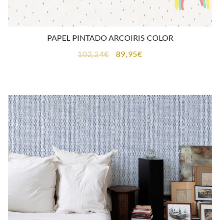
PAPEL PINTADO ARCOIRIS COLOR
El
El
102,24
€
89,95
€
precio
precio
original
actual
era:
es:
102,24€.
89,95€.