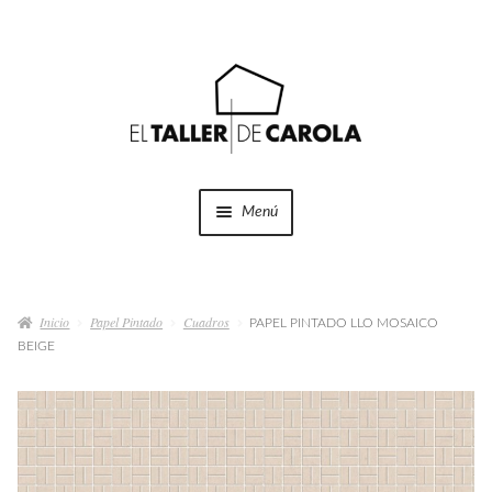
Ir
Ir
a
al
la
contenido
navegación
Menú
SHOP
Expandi
el
Inicio
Papel Pintado
Cuadros
menú
PAPEL PINTADO LLO MOSAICO
PROYECTOS
BEIGE
hijo
QUÉ HACEMOS
QUIÉNES SOMOS