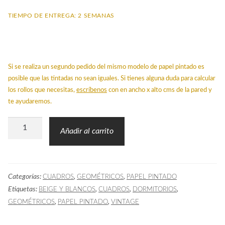
TIEMPO DE ENTREGA: 2 SEMANAS
Si se realiza un segundo pedido del mismo modelo de papel pintado es
posible que las tintadas no sean iguales. Si tienes alguna duda para calcular
los rollos que necesitas,
escríbenos
con en ancho x alto cms de la pared y
te ayudaremos.
Papel
Añadir al carrito
Pintado
LLO
Mosaico
Categorías:
,
,
CUADROS
GEOMÉTRICOS
PAPEL PINTADO
Beige
Etiquetas:
,
,
,
BEIGE Y BLANCOS
CUADROS
DORMITORIOS
cantidad
,
,
GEOMÉTRICOS
PAPEL PINTADO
VINTAGE