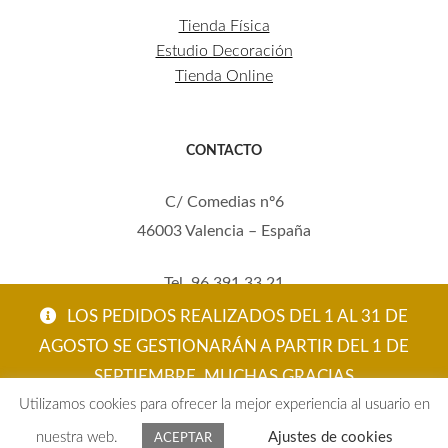
Tienda Física
Estudio Decoración
Tienda Online
CONTACTO
C/ Comedias nº6
46003 Valencia – España
Tel. 96 391 33 21
Mov. 620 123 461
LOS PEDIDOS REALIZADOS DEL 1 AL 31 DE
carola@eltallerdecarola.com
AGOSTO SE GESTIONARÁN A PARTIR DEL 1 DE
SEPTIEMBRE. MUCHAS GRACIAS
© El Taller de Carola 2026
Utilizamos cookies para ofrecer la mejor experiencia al usuario en
ACEPTAR
nuestra web.
Ajustes de cookies
ACEPTAR