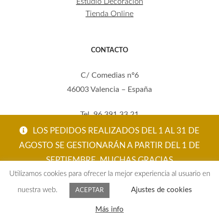
Estudio Decoración
Tienda Online
CONTACTO
C/ Comedias nº6
46003 Valencia – España
Tel. 96 391 33 21
Mov. 620 123 461
LOS PEDIDOS REALIZADOS DEL 1 AL 31 DE
carola@eltallerdecarola.com
AGOSTO SE GESTIONARÁN A PARTIR DEL 1 DE
SEPTIEMBRE. MUCHAS GRACIAS
© El Taller de Carola 2026
Utilizamos cookies para ofrecer la mejor experiencia al usuario en
ACEPTAR
nuestra web.
Ajustes de cookies
ACEPTAR
0
Más info
Buscar