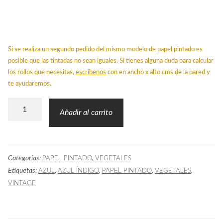
Si se realiza un segundo pedido del mismo modelo de papel pintado es
posible que las tintadas no sean iguales. Si tienes alguna duda para calcular
los rollos que necesitas,
escríbenos
con en ancho x alto cms de la pared y
te ayudaremos.
Papel
Añadir al carrito
Pintado
KER
Vegetal
Categorías:
,
PAPEL PINTADO
VEGETALES
Índigo
Etiquetas:
,
,
,
,
AZUL
AZUL ÍNDIGO
PAPEL PINTADO
VEGETALES
cantidad
VINTAGE