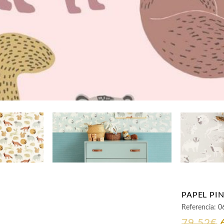
PAPEL PI
Referencia:
0
79,52
€