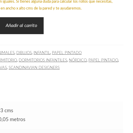
n iguales. Si tienes alguna duda para calcular los rollos que necesitas,
en ancho x alto cms de la pared y te ayudaremos.
Añadir al carrito
,
,
,
NIMALES
DIBUJOS
INFANTIL
PAPEL PINTADO
,
,
,
,
RMITORIO
DORMITORIOS INFANTILES
NÓRDICO
PAPEL PINTADO
,
VAS
SCANDINAVIAN DESIGNERS
53 cms
10,05 metros