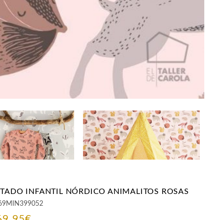
NTADO INFANTIL NÓRDICO ANIMALITOS ROSAS
69MIN399052
El
El
69,95
€