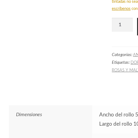
tintadas no sea
escríbenos
con 
Papel
Pintado
Infantil
Nórdico
Categorías:
A
Animalitos
Etiquetas:
DO
Rosas
ROSAS Y MAL
cantidad
Dimensiones
Ancho del rollo 
Largo del rollo 