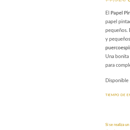
El
Papel Pi
papel pinta
pequeños. D
y pequeños 
puercoespin
Una bonita 
para comple
Disponible
TIEMPO DE E
Si se realiza 