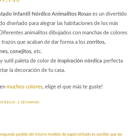
precio
precio
ntado Infantil Nórdico Animalitos Rosas
es un divertido
original
actual
do diseñado para alegrar las habitaciones de los más
iferentes animalitos dibujados con manchas de colores
era:
es:
trazos que acaban de dar forma a los
zorritos,
79,52€.
69,95€.
es, conejitos
, etc.
y sutil paleta de color de
inspiración nórdica
perfecta
tar la decoración de tu casa.
 en
muchos colores
, elige el que más te guste!
NTREGA: 2 SEMANAS
un segundo pedido del mismo modelo de papel pintado es posible que las