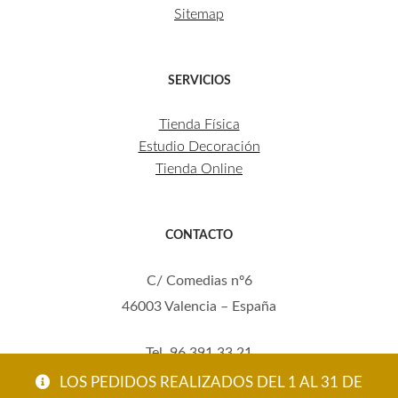
Sitemap
SERVICIOS
Tienda Física
Estudio Decoración
Tienda Online
CONTACTO
C/ Comedias nº6
46003 Valencia – España
Tel. 96 391 33 21
Mov. 620 123 461
LOS PEDIDOS REALIZADOS DEL 1 AL 31 DE