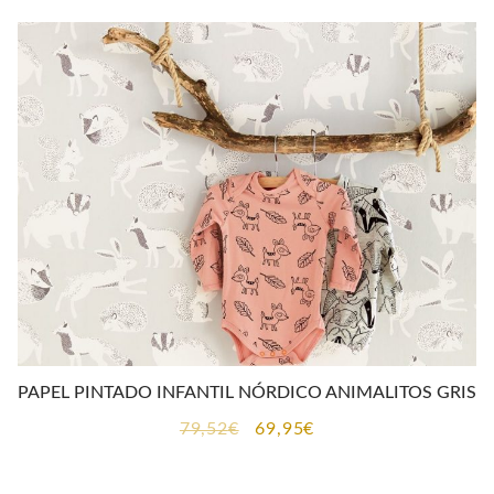
PAPEL PINTADO INFANTIL NÓRDICO ANIMALITOS GRIS
El
El
79,52
€
69,95
€
precio
precio
original
actual