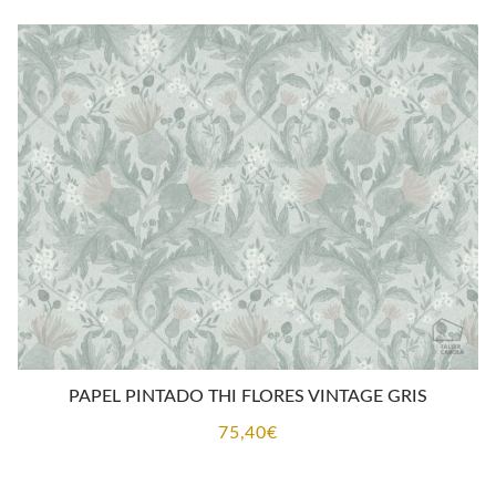
era:
es:
79,52€.
69,95€.
PAPEL PINTADO THI FLORES VINTAGE GRIS
75,40
€