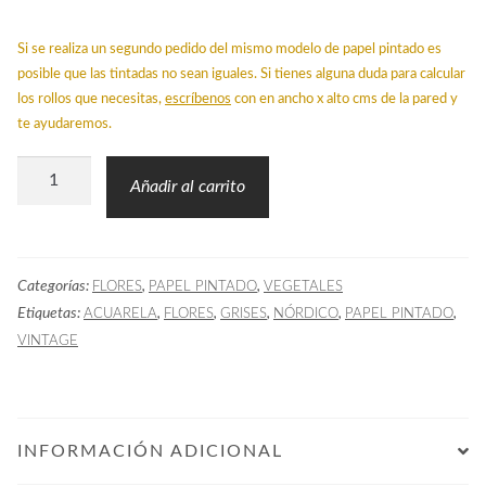
Si se realiza un segundo pedido del mismo modelo de papel pintado es
posible que las tintadas no sean iguales. Si tienes alguna duda para calcular
los rollos que necesitas,
escríbenos
con en ancho x alto cms de la pared y
te ayudaremos.
Papel
Añadir al carrito
Pintado
LO
Flores
Categorías:
,
,
FLORES
PAPEL PINTADO
VEGETALES
Acuarela
Etiquetas:
,
,
,
,
,
ACUARELA
FLORES
GRISES
NÓRDICO
PAPEL PINTADO
Gris
VINTAGE
cantidad
INFORMACIÓN ADICIONAL