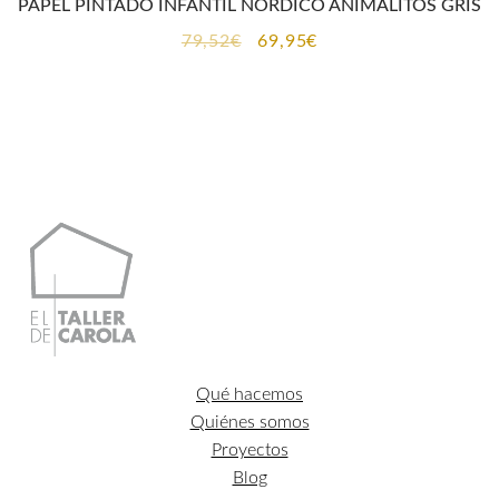
PAPEL PINTADO INFANTIL NÓRDICO ANIMALITOS GRIS
El
El
79,52
€
69,95
€
precio
precio
original
actual
era:
es:
79,52€.
69,95€.
Qué hacemos
Quiénes somos
Proyectos
Blog