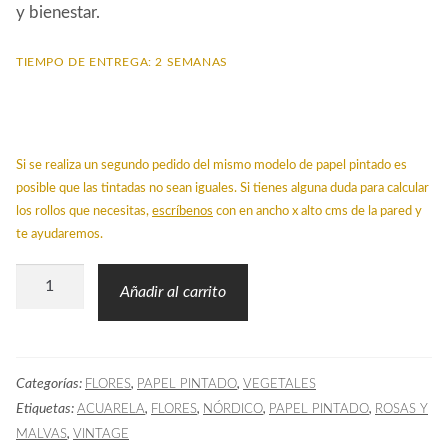
y bienestar.
TIEMPO DE ENTREGA: 2 SEMANAS
Si se realiza un segundo pedido del mismo modelo de papel pintado es
posible que las tintadas no sean iguales. Si tienes alguna duda para calcular
los rollos que necesitas,
escríbenos
con en ancho x alto cms de la pared y
te ayudaremos.
Papel
Añadir al carrito
Pintado
LO
Flores
Categorías:
,
,
FLORES
PAPEL PINTADO
VEGETALES
Acuarela
Etiquetas:
,
,
,
,
ACUARELA
FLORES
NÓRDICO
PAPEL PINTADO
ROSAS Y
Pastel
,
MALVAS
VINTAGE
cantidad