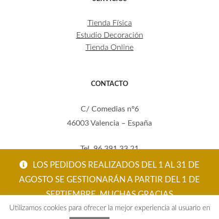
Tienda Física
Estudio Decoración
Tienda Online
CONTACTO
C/ Comedias nº6
46003 Valencia – España
Tel. 96 391 33 21
Mov. 620 123 461
LOS PEDIDOS REALIZADOS DEL 1 AL 31 DE
carola@eltallerdecarola.com
AGOSTO SE GESTIONARÁN A PARTIR DEL 1 DE
SEPTIEMBRE. MUCHAS GRACIAS
© El Taller de Carola 2026
Utilizamos cookies para ofrecer la mejor experiencia al usuario en
ACEPTAR