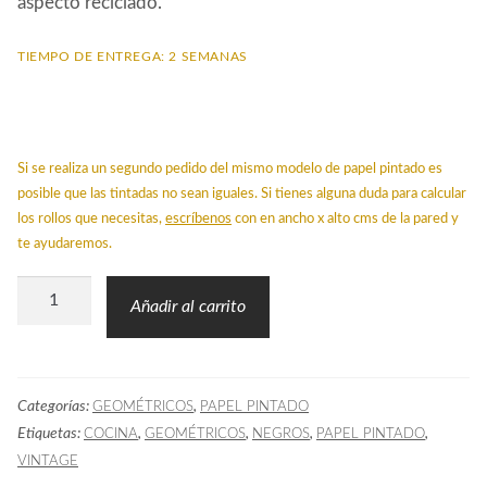
aspecto reciclado.
TIEMPO DE ENTREGA: 2 SEMANAS
Si se realiza un segundo pedido del mismo modelo de papel pintado es
posible que las tintadas no sean iguales. Si tienes alguna duda para calcular
los rollos que necesitas,
escríbenos
con en ancho x alto cms de la pared y
te ayudaremos.
Papel
Añadir al carrito
Pintado
BLA
Geométrico
Categorías:
,
GEOMÉTRICOS
PAPEL PINTADO
Negro
Etiquetas:
,
,
,
,
COCINA
GEOMÉTRICOS
NEGROS
PAPEL PINTADO
cantidad
VINTAGE