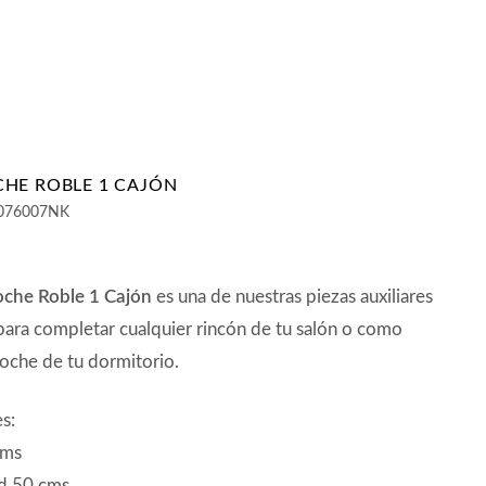
HE ROBLE 1 CAJÓN
076007NK
che Roble 1 Cajón
es una de nuestras piezas auxiliares
para completar cualquier rincón de tu salón o como
oche de tu dormitorio.
s:
cms
d 50 cms