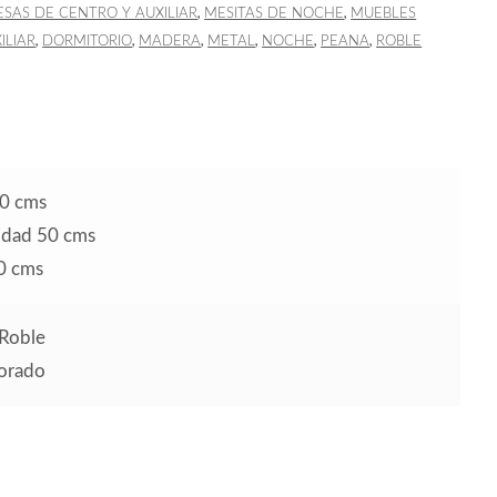
,
,
SAS DE CENTRO Y AUXILIAR
MESITAS DE NOCHE
MUEBLES
,
,
,
,
,
,
ILIAR
DORMITORIO
MADERA
METAL
NOCHE
PEANA
ROBLE
0 cms
idad 50 cms
0 cms
Roble
orado