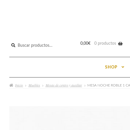
Buscar
0,00
€
0 productos
por:
SHOP
Inicio
Muebles
Mesas de centro y auxiliar
MESA NOCHE ROBLE 1 C