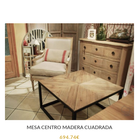
de
precios:
desde
638,88€
hasta
2.526,48€
MESA CENTRO MADERA CUADRADA
694,74
€