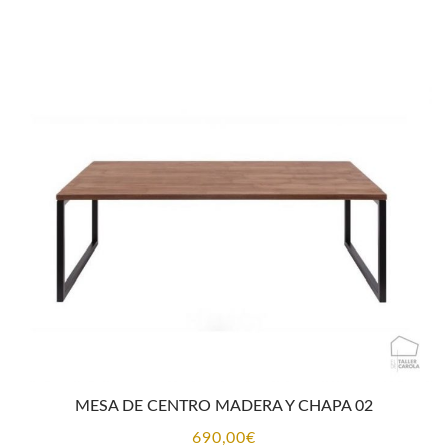
de
precios:
desde
1.534,30€
hasta
2.072,70€
MESA DE CENTRO MADERA Y CHAPA 02
690,00
€