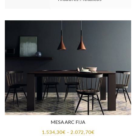
MESA ARC FIJA
Rango
1.534,30
€
-
2.072,70
€