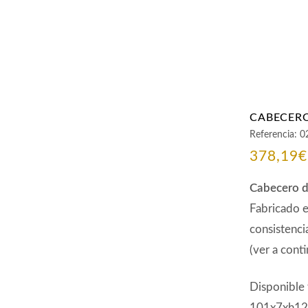
CABECERO
Referencia:
0
378,19
€
Cabecero d
Fabricado e
consistenci
(ver a conti
Disponible 
101x7xh120