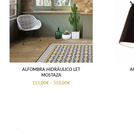
ALFOMBRA HIDRÁULICO LET
A
MOSTAZA
Rango
115,00
€
-
510,00
€
de
precios:
desde
115,00€
hasta
510,00€