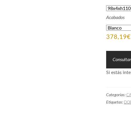
Acabados
378,19
€
Consulta
Si estás i
Categorías:
C
Etiquetas:
DO