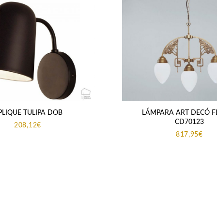
PLIQUE TULIPA DOB
LÁMPARA ART DECÓ F
CD70123
208,12
€
817,95
€