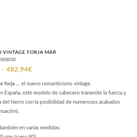
 VINTAGE FORJA MAR
2808030
Rango
-
482,94
€
de
e forja
… el nuevo romanticismo vintage.
precios:
n España, este modelo de cabecero transmite la fuerza y
a del hierro con la posibilidad de numerosos acabados
desde
nuación).
378,19€
hasta
también en varias medidas:
 cms (cama 90)