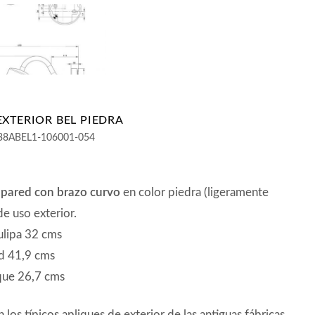
EXTERIOR BEL PIEDRA
38ABEL1-106001-054
 pared con brazo curvo
en color piedra (ligeramente
de uso exterior.
ulipa 32 cms
d 41,9 cms
que 26,7 cms
 los típicos apliques de exterior de las antiguas fábricas