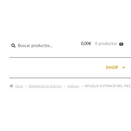
Buscar
0,00
€
0 productos
por:
SHOP
Inicio
Iluminación de Exterior
Apliques
APLIQUE EXTERIOR BEL PIE