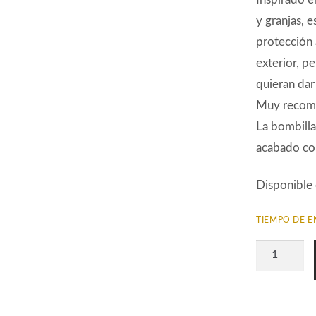
y granjas, e
protección 
exterior, p
quieran dar
Muy recomen
La bombilla
acabado co
Disponible 
TIEMPO DE E
Aplique
Exterior
BEL
Piedra