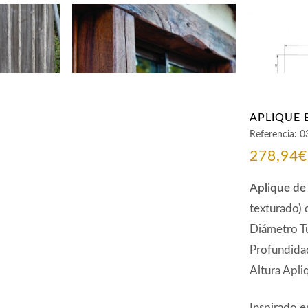
APLIQUE 
Referencia:
0
278,94
€
Aplique de
texturado) 
Diámetro T
Profundida
Altura Apli
Inspirado en