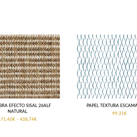
RA EFECTO SISAL 26ALF
PAPEL TEXTURA ESCAM
NATURAL
99,31
€
Rango
171,40
€
-
438,74
€
de
precios:
desde