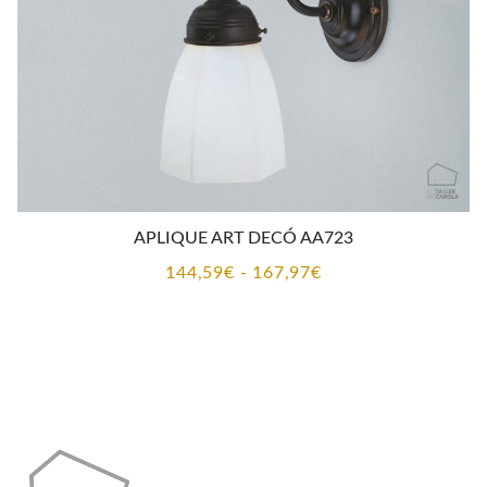
APLIQUE ART DECÓ AA723
Rango
144,59
€
-
167,97
€
de
precios:
desde
144,59€
hasta
167,97€