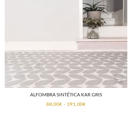
115,00€
hasta
510,00€
ALFOMBRA SINTÉTICA KAR GRIS
Rango
88,00
€
-
391,00
€
de
precios:
desde