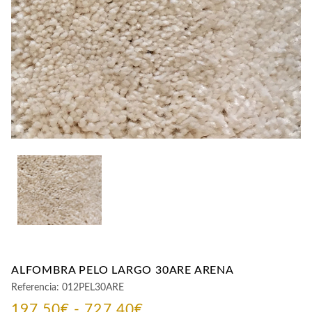
CONTACTO
ALFOMBRA PELO LARGO 30ARE ARENA
Referencia:
012PEL30ARE
Rango
197,50
€
-
727,40
€