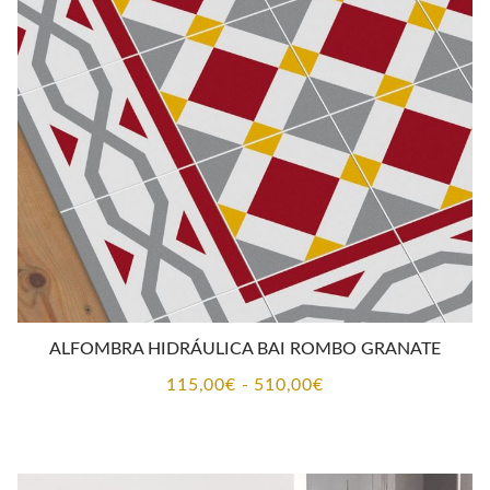
115,00€
hasta
510,00€
ALFOMBRA HIDRÁULICA BAI ROMBO GRANATE
Rango
115,00
€
-
510,00
€
de
precios:
desde