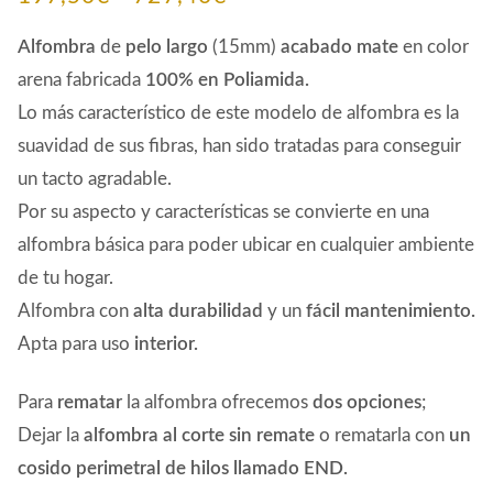
de
Alfombra
de
pelo largo
(15mm)
acabado mate
en color
precios:
arena fabricada
100% en
Poliamida.
Lo más característico de este modelo de alfombra es la
desde
suavidad de sus fibras, han sido tratadas para conseguir
197,50€
un tacto agradable.
hasta
Por su aspecto y características se convierte en una
727,40€
alfombra básica para poder ubicar en cualquier ambiente
de tu hogar.
Alfombra con
alta durabilidad
y un
fácil mantenimiento.
Apta para uso
interior.
Para
rematar
la alfombra ofrecemos
dos opciones
;
Dejar la
alfombra al corte sin remate
o rematarla con
un
cosido perimetral de hilos llamado END.