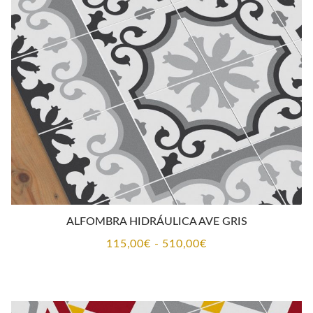
115,00€
hasta
510,00€
ALFOMBRA HIDRÁULICA AVE GRIS
Rango
115,00
€
-
510,00
€
de
precios:
desde