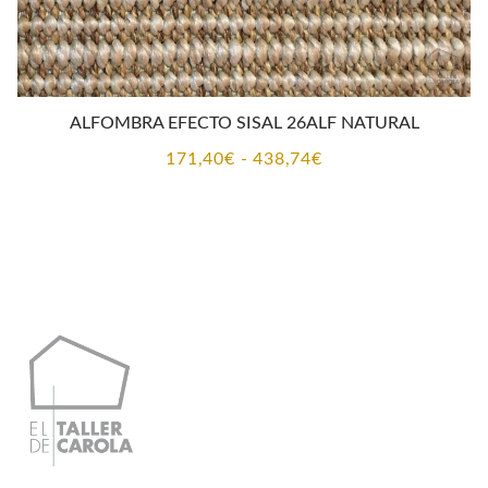
ALFOMBRA EFECTO SISAL 26ALF NATURAL
Rango
171,40
€
-
438,74
€
de
precios:
desde
171,40€
hasta
438,74€