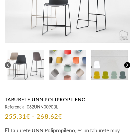
CONTACTO
TABURETE UNN POLIPROPILENO
Referencia:
062UNN0090BL
Rango
255,31
€
-
268,62
€
de
El
Taburete UNN Polipropileno
,
es un taburete muy