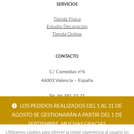
SERVICIOS
Tienda Física
Estudio Decoración
Tienda Online
CONTACTO
C/ Comedias nº6
46003 Valencia – España
Tel. 96 391 33 21
Mov. 620 123 461
LOS PEDIDOS REALIZADOS DEL 1 AL 31 DE
carola@eltallerdecarola.com
AGOSTO SE GESTIONARÁN A PARTIR DEL 1 DE
SEPTIEMBRE. MUCHAS GRACIAS
© El Taller de Carola 2026
Utilizamos cookies para ofrecer la mejor experiencia al usuario en
ACEPTAR