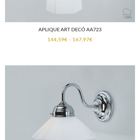
APLIQUE ART DECÓ AA723
Rango
144,59
€
-
167,97
€
de
precios:
desde
144,59€
hasta
167,97€