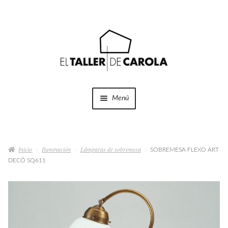
Ir
Ir
a
al
la
contenido
navegación
Menú
SHOP
Expandi
el
Inicio
Iluminación
Lámparas de sobremesa
menú
SOBREMESA FLEXO ART
PROYECTOS
DECÓ SQ611
hijo
QUÉ HACEMOS
QUIÉNES SOMOS