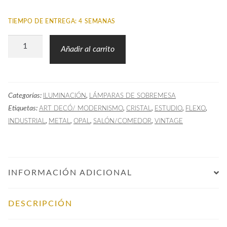
TIEMPO DE ENTREGA: 4 SEMANAS
Sobremesa
Añadir al carrito
Flexo
Art
Decó
Categorías:
,
ILUMINACIÓN
LÁMPARAS DE SOBREMESA
SQ611
Etiquetas:
,
,
,
,
ART DECÓ/ MODERNISMO
CRISTAL
ESTUDIO
FLEXO
cantidad
,
,
,
,
INDUSTRIAL
METAL
OPAL
SALÓN/COMEDOR
VINTAGE
INFORMACIÓN ADICIONAL
DESCRIPCIÓN