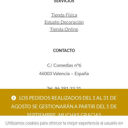
SERVICIOS
Tienda Física
Estudio Decoración
Tienda Online
CONTACTO
C/ Comedias nº6
46003 Valencia – España
Tel. 96 391 33 21
Mov. 620 123 461
LOS PEDIDOS REALIZADOS DEL 1 AL 31 DE
carola@eltallerdecarola.com
AGOSTO SE GESTIONARÁN A PARTIR DEL 1 DE
SEPTIEMBRE. MUCHAS GRACIAS
© El Taller de Carola 2026
Utilizamos cookies para ofrecer la mejor experiencia al usuario en
ACEPTAR