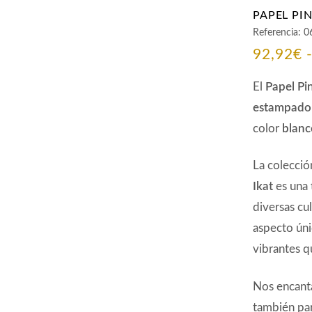
PAPEL PI
Referencia:
0
92,92
€
El
Papel P
estampado 
color
blanc
La colecci
I
kat
es una 
diversas cu
aspecto úni
vibrantes q
Nos encanta
también par