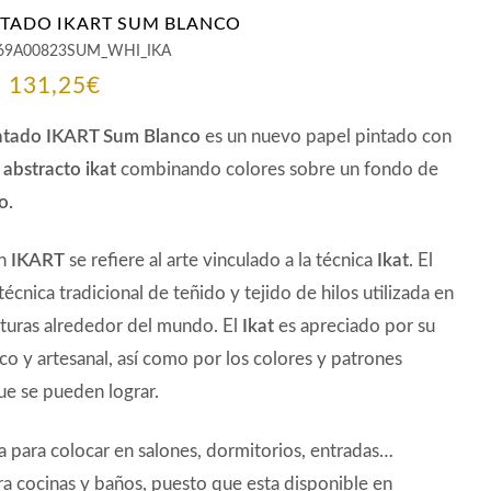
NTADO IKART SUM BLANCO
69A00823SUM_WHI_IKA
Rango
-
131,25
€
de
intado IKART Sum Blanco
es un nuevo papel pintado con
precios:
abstracto ikat
combinando colores sobre un fondo de
o.
desde
92,92€
ón
IKART
se refiere al arte vinculado a la técnica
Ikat
. El
hasta
técnica tradicional de teñido y tejido de hilos utilizada en
131,25€
lturas alrededor del mundo. El
Ikat
es apreciado por su
co y artesanal, así como por los colores y patrones
ue se pueden lograr.
 para colocar en salones, dormitorios, entradas…
a cocinas y baños, puesto que esta disponible en