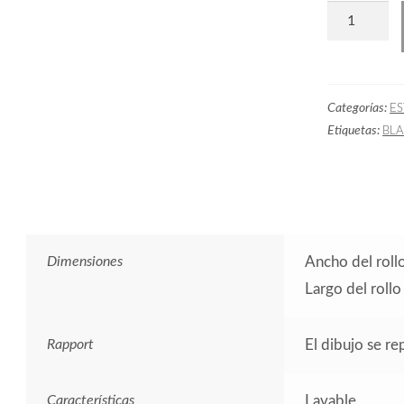
Papel
Pintado
IKART
Sum
Categorías:
E
Blanco
Etiquetas:
BL
cantidad
Dimensiones
Ancho del roll
Largo del roll
Rapport
El dibujo se r
Características
Lavable