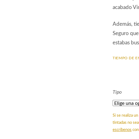
acabado Vin
Además, ti
Seguro que 
estabas bu
TIEMPO DE E
Tipo
Si se realiza 
tintadas no sea
escríbenos
con 