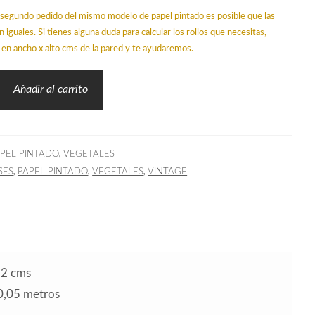
un segundo pedido del mismo modelo de papel pintado es posible que las
n iguales. Si tienes alguna duda para calcular los rollos que necesitas,
en ancho x alto cms de la pared y te ayudaremos.
Añadir al carrito
,
PEL PINTADO
VEGETALES
,
,
,
SES
PAPEL PINTADO
VEGETALES
VINTAGE
52 cms
10,05 metros