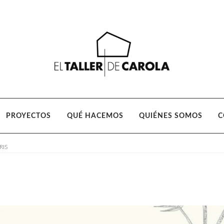
Ir
Ir
a
al
la
contenido
navegación
PROYECTOS
QUÉ HACEMOS
QUIÉNES SOMOS
C
RIS