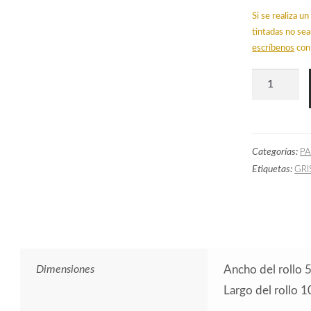
Si se realiza 
tintadas no sea
escríbenos
con 
Papel
Pintado
Hojas
Palmeras
Categorías:
PA
Gris
Etiquetas:
GRI
cantidad
Dimensiones
Ancho del rollo 
Largo del rollo 