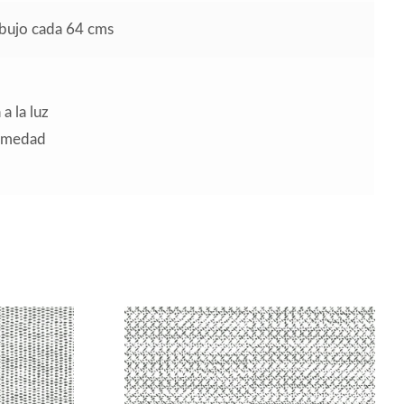
ibujo cada 64 cms
a la luz
humedad