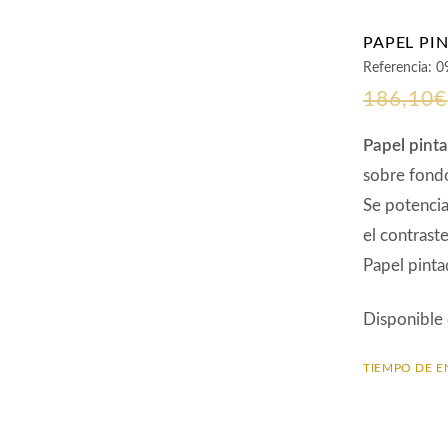
PAPEL PI
Referencia:
0
186,10
€
Papel pint
sobre fondo
Se potencia 
el contrast
Papel pint
Disponible
TIEMPO DE E