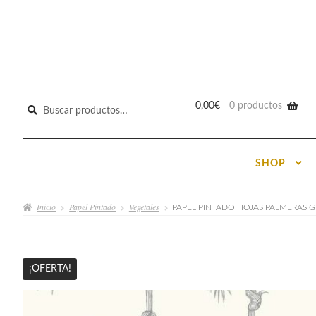
Buscar
0,00
€
0 productos
por:
SHOP
Inicio
Papel Pintado
Vegetales
PAPEL PINTADO HOJAS PALMERAS G
¡OFERTA!