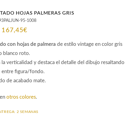
NTADO HOJAS PALMERAS GRIS
93PALJUN-95-1008
El
El
167,45
€
precio
precio
ado
con hojas de
palmera
de estilo vintage en color gris
original
actual
 blanco roto.
la verticalidad y destaca el detalle del dibujo resaltando
era:
es:
e entre figura/fondo.
186,10€.
167,45€.
ado de acabado mate.
 en
otros colores
.
NTREGA: 2 SEMANAS