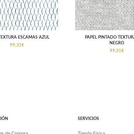
TEXTURA ESCAMAS AZUL
PAPEL PINTADO TEXTUR
NEGRO
99,31
€
99,31
€
IÓN
SERVICIOS
es de Compra
Tienda Física