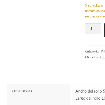
Si se realiza 
tintadas no sea
escríbenos
con 
Papel
Pintado
HER
Herbario
Categorías:
IN
Azul
Etiquetas:
AZ
cantidad
Dimensiones
Ancho del rollo 
Largo del rollo 