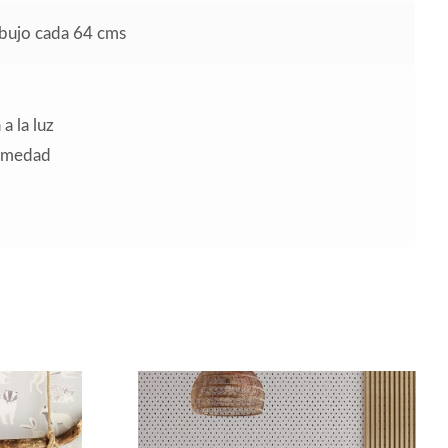
ibujo cada 64 cms
a la luz
humedad