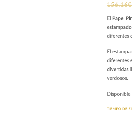
156,16
€
El
Papel Pi
estampado 
diferentes 
El estampad
diferentes e
divertidas 
verdosos.
Disponible
TIEMPO DE E