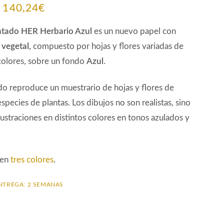
El
El
140,24
€
precio
precio
ntado HER Herbario Azul
es un nuevo papel con
original
actual
vegetal,
compuesto por hojas y flores variadas de
colores, sobre un fondo
Azul
.
era:
es:
156,16€.
140,24€.
o reproduce un muestrario de hojas y flores de
species de plantas. Los dibujos no son realistas, sino
ilustraciones en distintos colores en tonos azulados y
 en
tres colores
.
NTREGA: 2 SEMANAS