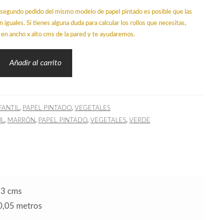
un segundo pedido del mismo modelo de papel pintado es posible que las
n iguales. Si tienes alguna duda para calcular los rollos que necesitas,
en ancho x alto cms de la pared y te ayudaremos.
Añadir al carrito
,
,
FANTIL
PAPEL PINTADO
VEGETALES
,
,
,
,
UL
MARRÓN
PAPEL PINTADO
VEGETALES
VERDE
53 cms
10,05 metros