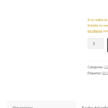
Si se realiza 
tintadas no sea
escríbenos
con 
Papel
Pintado
MOM
Geométrico
Categorías:
G
Pincelada
Etiquetas:
BEI
Negro
cantidad