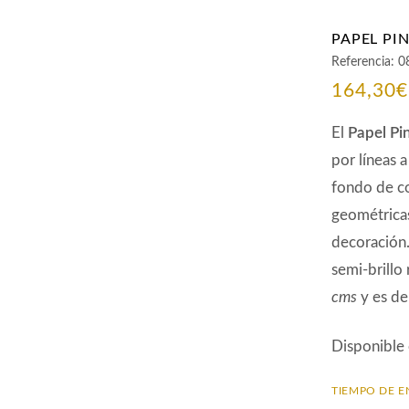
PAPEL PI
Referencia:
0
164,30
€
El
Papel Pi
por líneas
fondo de co
geométricas
decoración.
semi-brillo
cms
y es de
Disponible
TIEMPO DE E