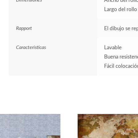
Dimensiones
Ancho del roll
Largo del roll
Rapport
El dibujo se r
Características
Lavable
Buena resistenc
Fácil colocació