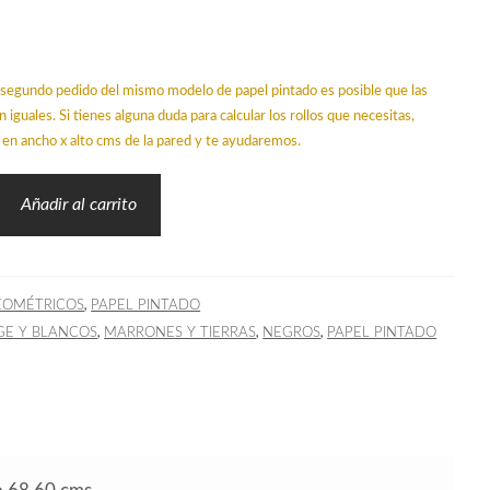
un segundo pedido del mismo modelo de papel pintado es posible que las
n iguales. Si tienes alguna duda para calcular los rollos que necesitas,
en ancho x alto cms de la pared y te ayudaremos.
Añadir al carrito
,
EOMÉTRICOS
PAPEL PINTADO
,
,
,
GE Y BLANCOS
MARRONES Y TIERRAS
NEGROS
PAPEL PINTADO