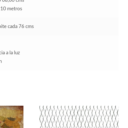
o 68,60 cms
o 10 metros
epite cada 76 cms
ia a la luz
n