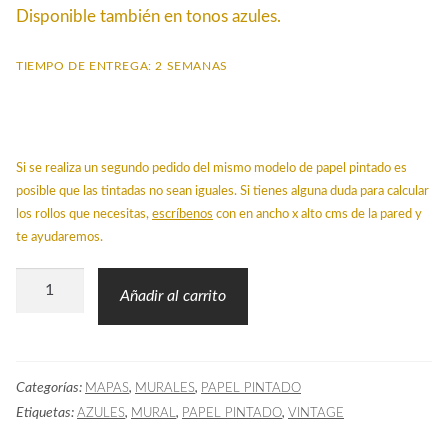
Disponible también en tonos azules.
TIEMPO DE ENTREGA: 2 SEMANAS
Si se realiza un segundo pedido del mismo modelo de papel pintado es
posible que las tintadas no sean iguales. Si tienes alguna duda para calcular
los rollos que necesitas,
escríbenos
con en ancho x alto cms de la pared y
te ayudaremos.
Mural
Añadir al carrito
Mapamundi
Color
Acuarela
Categorías:
,
,
MAPAS
MURALES
PAPEL PINTADO
cantidad
Etiquetas:
,
,
,
AZULES
MURAL
PAPEL PINTADO
VINTAGE