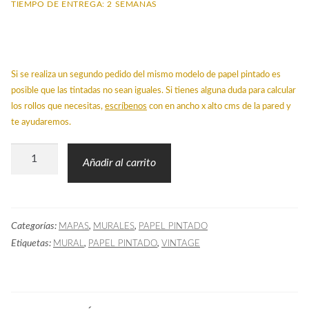
TIEMPO DE ENTREGA: 2 SEMANAS
Si se realiza un segundo pedido del mismo modelo de papel pintado es
posible que las tintadas no sean iguales. Si tienes alguna duda para calcular
los rollos que necesitas,
escríbenos
con en ancho x alto cms de la pared y
te ayudaremos.
Mural
Añadir al carrito
Mapa
Antiguo
Navegación
Categorías:
,
,
MAPAS
MURALES
PAPEL PINTADO
cantidad
Etiquetas:
,
,
MURAL
PAPEL PINTADO
VINTAGE