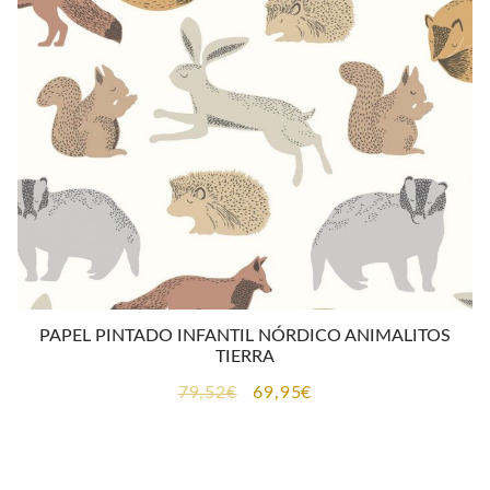
PAPEL PINTADO INFANTIL NÓRDICO ANIMALITOS
TIERRA
El
El
79,52
€
69,95
€
precio
precio
original
actual
era:
es: