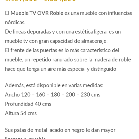
de
El
Mueble TV OVR Roble
es una mueble con influencias
precios:
nórdicas.
De lineas depuradas y con una estética ligera, es un
desde
mueble tv con gran capacidad de almacenaje.
1.129,30€
El frente de las puertas es lo más característico del
hasta
mueble, un repetido ranurado sobre la madera de roble
1.884,25€
hace que tenga un aire más especial y distinguido.
Además, está disponible en varias medidas:
Ancho 120 – 160 – 180 – 200 – 230 cms
Profundidad 40 cms
Altura 54 cms
Sus patas de metal lacado en negro le dan mayor