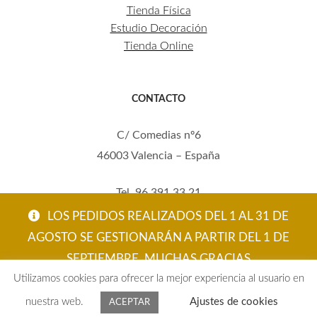
Tienda Física
Estudio Decoración
Tienda Online
CONTACTO
C/ Comedias nº6
46003 Valencia – España
Tel. 96 391 33 21
Mov. 620 123 461
LOS PEDIDOS REALIZADOS DEL 1 AL 31 DE
carola@eltallerdecarola.com
AGOSTO SE GESTIONARÁN A PARTIR DEL 1 DE
SEPTIEMBRE. MUCHAS GRACIAS
© El Taller de Carola 2026
Utilizamos cookies para ofrecer la mejor experiencia al usuario en
ACEPTAR
nuestra web.
Ajustes de cookies
ACEPTAR