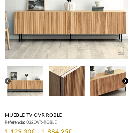
CONTACTO
MUEBLE TV OVR ROBLE
Referencia:
032OVR-ROBLE
Rango
1.129,30
€
-
1.884,25
€