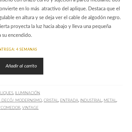
onvierte en lo más atractivo del aplique. Destaca que el
gulable en altura y se deja ver el cable de algodón negro.
bierta proyecta la luz hacia abajo y lleva una pequeña
a su encendido.
NTREGA: 4 SEMANAS
Añadir al carrito
,
LIQUES
ILUMINACIÓN
,
,
,
,
,
T DECÓ/ MODERNISMO
CRISTAL
ENTRADA
INDUSTRIAL
METAL
,
/COMEDOR
VINTAGE