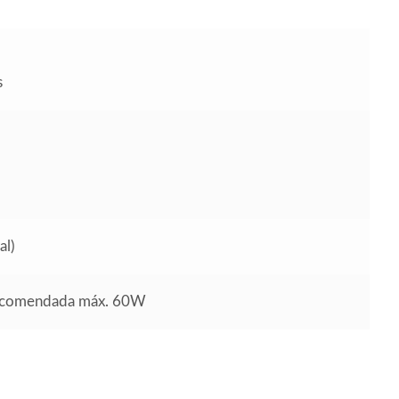
s
al)
recomendada máx. 60W