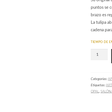
puntos se c
brazo es re
La tulipa a
cadena par
TIEMPO DE E
Aplique
Curva
Art
Decó
Categorías:
AP
AA3138
Etiquetas:
AR
cantidad
,
OPAL
SALÓN