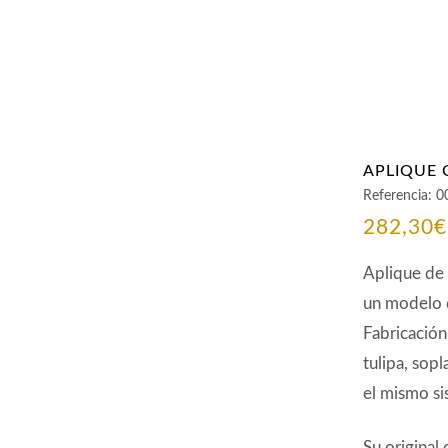
APLIQUE 
Referencia:
0
282,30
€
Aplique de 
un modelo 
Fabricación
tulipa, sop
el mismo si
Su original