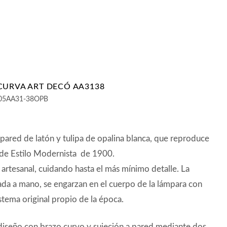
CURVA ART DECÓ AA3138
05AA31-38OPB
pared de latón y tulipa de opalina blanca, que reproduce
de Estilo Modernista de 1900.
 artesanal, cuidando hasta el más mínimo detalle. La
lada a mano, se engarzan en el cuerpo de la lámpara con
stema original propio de la época.
 diseño con brazo curvo y sujeción a pared mediante dos