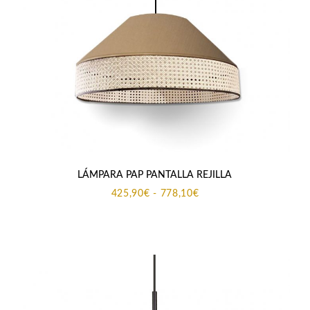
LÁMPARA PAP PANTALLA REJILLA
Rango
425,90
€
-
778,10
€
de
precios:
desde
425,90€
hasta
778,10€