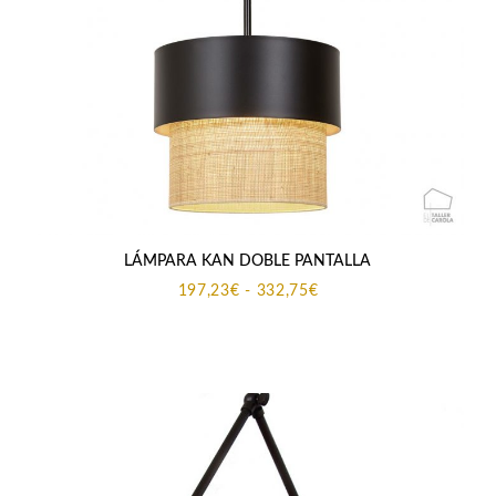
LÁMPARA KAN DOBLE PANTALLA
Rango
197,23
€
-
332,75
€
de
precios:
desde
197,23€
hasta
332,75€