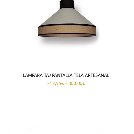
LÁMPARA TAJ PANTALLA TELA ARTESANAL
Rango
218,95
€
-
300,00
€
de
precios:
desde
218,95€
hasta
300,00€