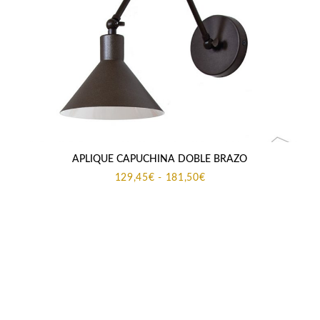
APLIQUE CAPUCHINA DOBLE BRAZO
Rango
129,45
€
-
181,50
€
de
precios:
desde
129,45€
hasta
181,50€