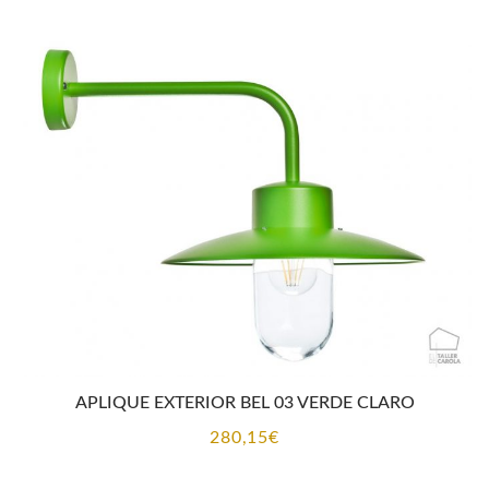
precios:
desde
144,59€
hasta
167,97€
APLIQUE EXTERIOR BEL 03 VERDE CLARO
280,15
€