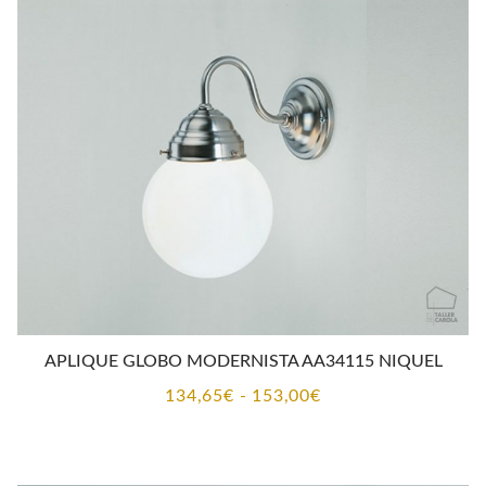
APLIQUE GLOBO MODERNISTA AA34115 NIQUEL
Rango
134,65
€
-
153,00
€
de
precios: