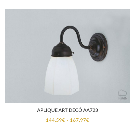
APLIQUE ART DECÓ AA723
Rango
144,59
€
-
167,97
€
de