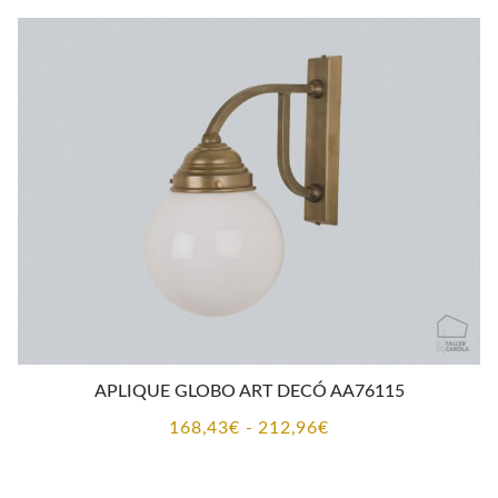
desde
187,67€
hasta
232,19€
APLIQUE GLOBO ART DECÓ AA76115
Rango
168,43
€
-
212,96
€
de
precios: