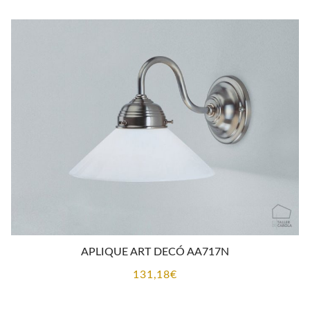
APLIQUE ART DECÓ AA717N
131,18
€