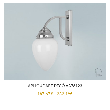
APLIQUE ART DECÓ AA76123
Rango
187,67
€
-
232,19
€
de
precios: