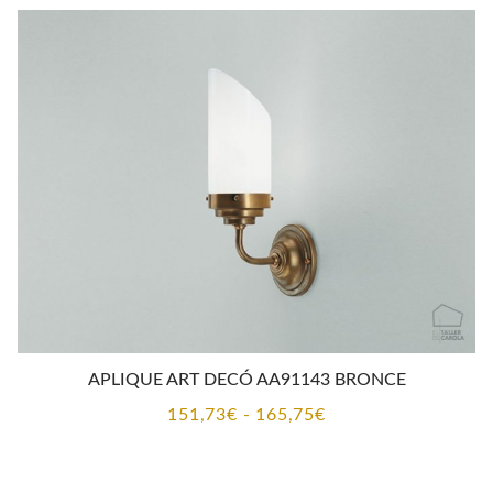
desde
134,67€
hasta
153,00€
APLIQUE ART DECÓ AA91143 BRONCE
Rango
151,73
€
-
165,75
€
de
precios: