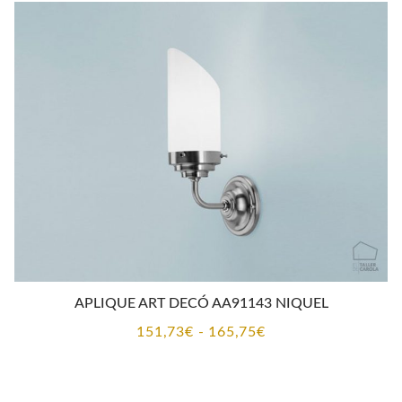
APLIQUE ART DECÓ AA91143 NIQUEL
Rango
151,73
€
-
165,75
€
de
precios: