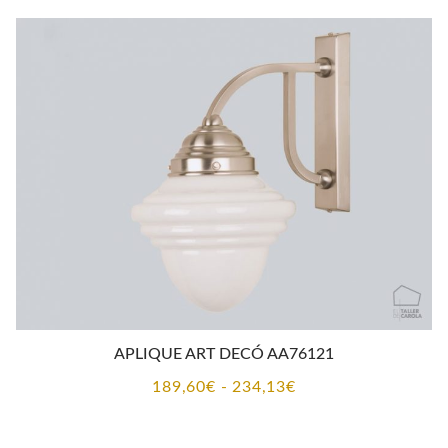
desde
168,43€
hasta
212,96€
APLIQUE ART DECÓ AA76121
Rango
189,60
€
-
234,13
€
de
precios: