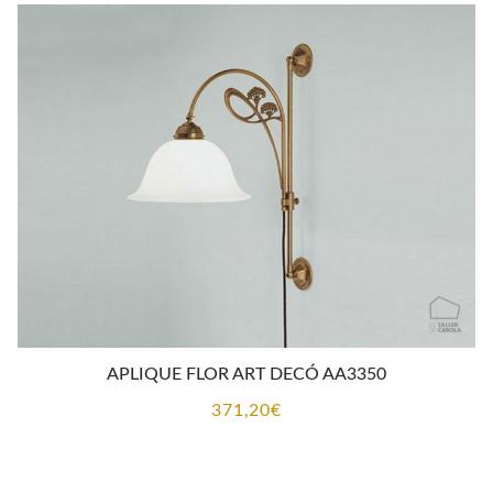
desde
151,73€
hasta
165,75€
APLIQUE FLOR ART DECÓ AA3350
371,20
€