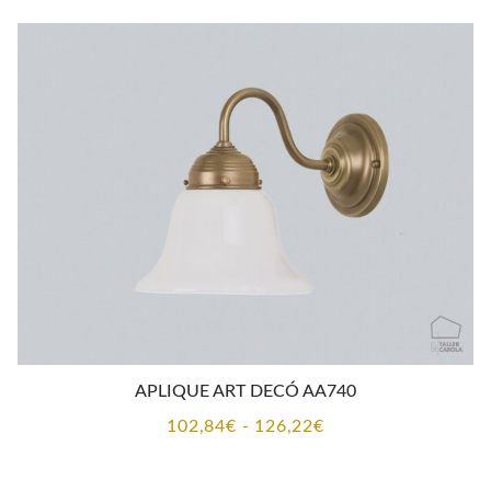
desde
189,60€
hasta
234,13€
APLIQUE ART DECÓ AA740
Rango
102,84
€
-
126,22
€
de
precios: