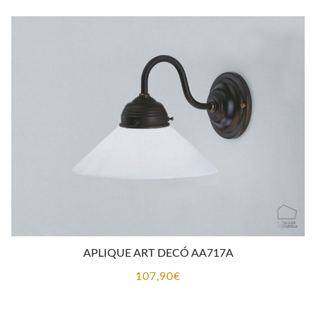
desde
102,84€
hasta
126,22€
APLIQUE ART DECÓ AA717A
107,90
€