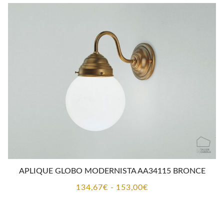
APLIQUE GLOBO MODERNISTA AA34115 BRONCE
Rango
134,67
€
-
153,00
€
de
precios: