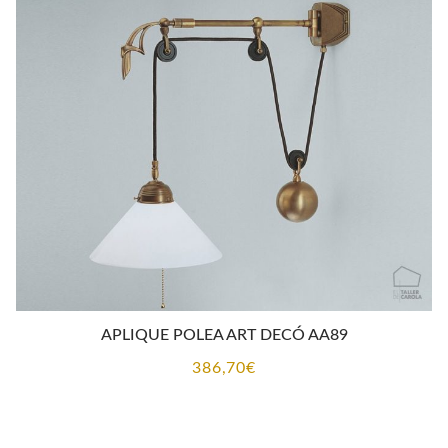
desde
134,65€
hasta
153,00€
APLIQUE POLEA ART DECÓ AA89
386,70
€