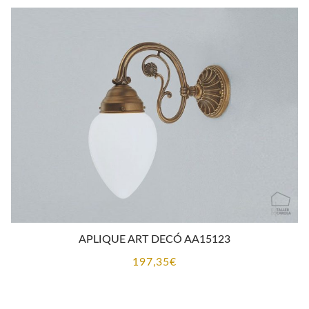
desde
151,73€
hasta
165,75€
APLIQUE ART DECÓ AA15123
197,35
€