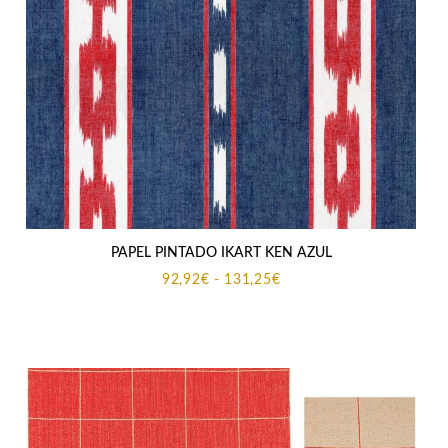
PAPEL PINTADO IKART KEN AZUL
Rango
92,92
€
-
131,25
€
de
precios:
desde
92,92€
hasta
131,25€