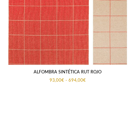
ALFOMBRA SINTÉTICA RUT ROJO
Rango
93,00
€
-
694,00
€
de
precios:
desde
93,00€
hasta
694,00€