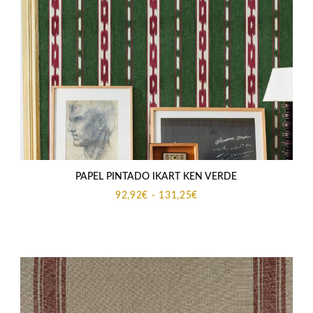
PAPEL PINTADO IKART KEN VERDE
Rango
92,92
€
-
131,25
€
de
precios:
desde
92,92€
hasta
131,25€