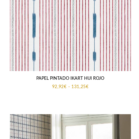
PAPEL PINTADO IKART HUI ROJO
Rango
92,92
€
-
131,25
€
de
precios:
desde
92,92€
hasta
131,25€