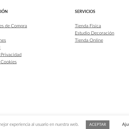
IÓN
SERVICIOS
es de Compra
Tienda Física
Estudio Decoración
nes
Tienda Online
l
e Privacidad
e Cookies
mejor experiencia al usuario en nuestra web.
Aju
1 DE AGOSTO SE GESTIONARÁN A PARTIR DEL 1 DE SE
ACEPTAR