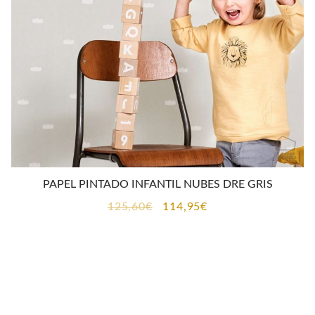
PAPEL PINTADO INFANTIL NUBES DRE GRIS
El
El
125,60
€
114,95
€
precio
precio
original
actual
era:
es:
125,60€.
114,95€.