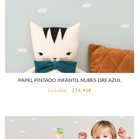
PAPEL PINTADO INFANTIL NUBES DRE AZUL
El
El
125,60
€
114,95
€
precio
precio
original
actual
era:
es:
125,60€.
114,95€.