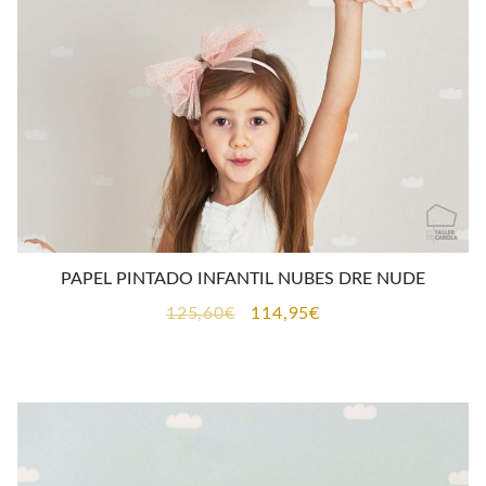
CONTACTO
PAPEL PINTADO INFANTIL NUBES DRE NUDE
El
El
125,60
€
114,95
€
precio
precio
original
actual
era:
es:
125,60€.
114,95€.