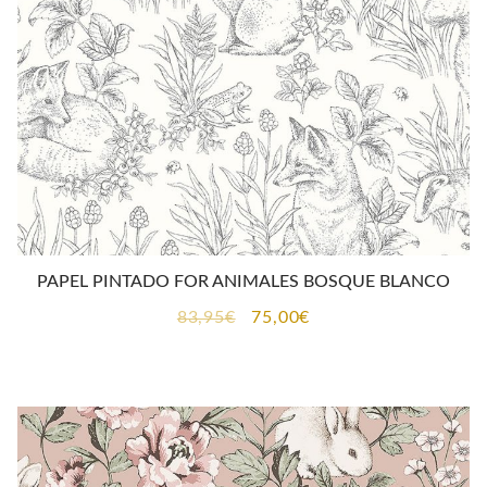
PAPEL PINTADO FOR ANIMALES BOSQUE BLANCO
El
El
83,95
€
75,00
€
precio
precio
original
actual
era:
es:
83,95€.
75,00€.