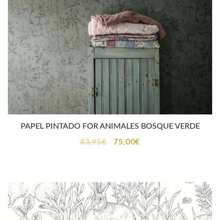
CONTACTO
PAPEL PINTADO FOR ANIMALES BOSQUE VERDE
El
El
83,95
€
75,00
€
precio
precio
original
actual
era:
es:
83,95€.
75,00€.