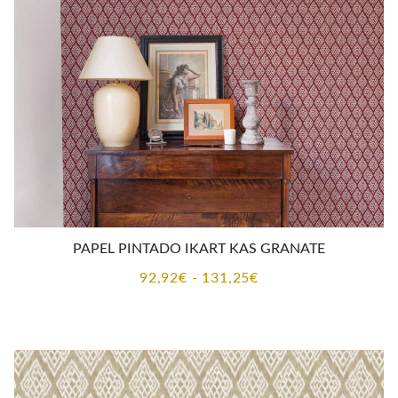
PAPEL PINTADO IKART KAS GRANATE
Rango
92,92
€
-
131,25
€
de
precios:
desde
92,92€