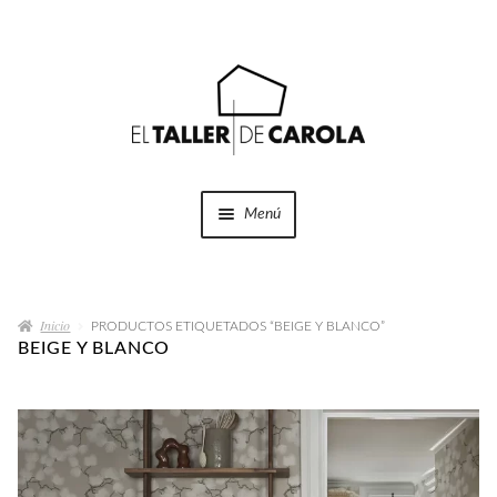
Ir
Ir
a
al
la
contenido
navegación
Menú
SHOP
Expandi
el
Inicio
menú
PRODUCTOS ETIQUETADOS “BEIGE Y BLANCO”
PROYECTOS
BEIGE Y BLANCO
hijo
QUÉ HACEMOS
QUIÉNES SOMOS