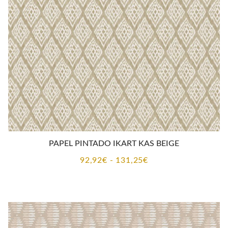
hasta
131,25€
PAPEL PINTADO IKART KAS BEIGE
Rango
92,92
€
-
131,25
€
de
precios:
desde
92,92€