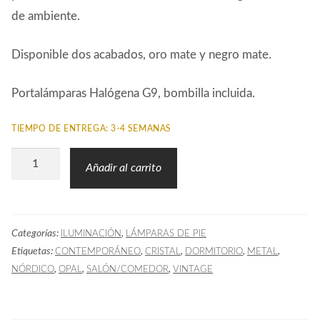
de ambiente.
Disponible dos acabados, oro mate y negro mate.
Portalámparas Halógena G9, bombilla incluida.
TIEMPO DE ENTREGA: 3-4 SEMANAS
Lámpara
Añadir al carrito
Pie
ATO
Metal
Categorías:
,
ILUMINACIÓN
LÁMPARAS DE PIE
Negro
Etiquetas:
,
,
,
,
CONTEMPORÁNEO
CRISTAL
DORMITORIO
METAL
cantidad
,
,
,
NÓRDICO
OPAL
SALÓN/COMEDOR
VINTAGE