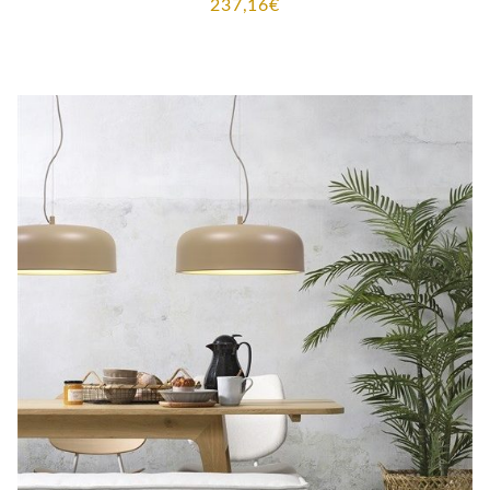
237,16
€