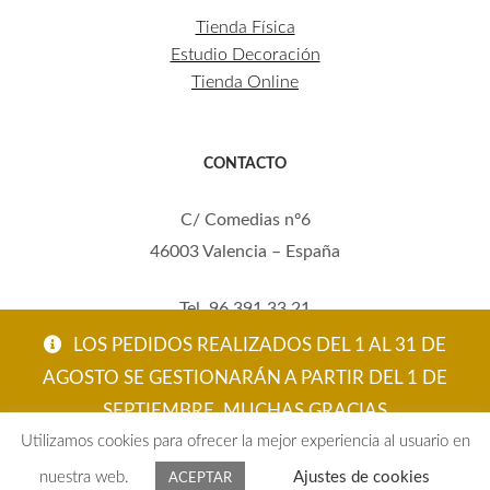
Tienda Física
Estudio Decoración
Tienda Online
CONTACTO
C/ Comedias nº6
46003 Valencia – España
Tel. 96 391 33 21
Mov. 620 123 461
LOS PEDIDOS REALIZADOS DEL 1 AL 31 DE
carola@eltallerdecarola.com
AGOSTO SE GESTIONARÁN A PARTIR DEL 1 DE
SEPTIEMBRE. MUCHAS GRACIAS
© El Taller de Carola 2026
Utilizamos cookies para ofrecer la mejor experiencia al usuario en
ACEPTAR
nuestra web.
Ajustes de cookies
ACEPTAR