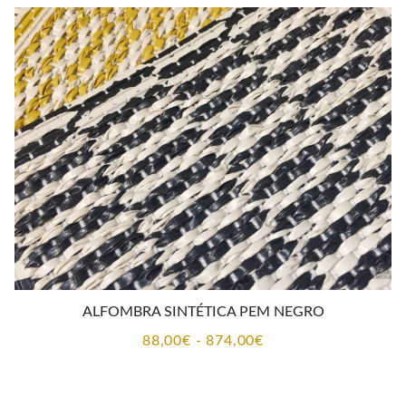
desde
88,00€
hasta
657,00€
ALFOMBRA SINTÉTICA PEM NEGRO
Rango
88,00
€
-
874,00
€
de
precios: