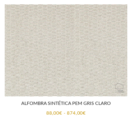
desde
88,00€
hasta
874,00€
ALFOMBRA SINTÉTICA PEM GRIS CLARO
Rango
88,00
€
-
874,00
€
de
precios: