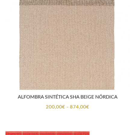
200,00€
hasta
874,00€
ALFOMBRA SINTÉTICA SHA BEIGE NÓRDICA
Rango
200,00
€
-
874,00
€
de
precios:
desde