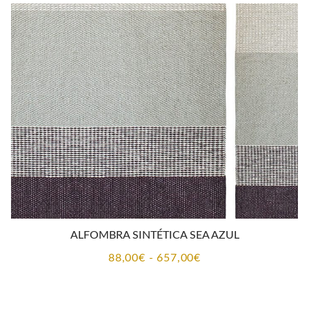
desde
88,00€
hasta
657,00€
ALFOMBRA SINTÉTICA SEA AZUL
Rango
88,00
€
-
657,00
€
de
precios: