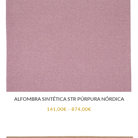
141,00€
hasta
874,00€
ALFOMBRA SINTÉTICA STR PÚRPURA NÓRDICA
Rango
141,00
€
-
874,00
€
de
precios:
desde