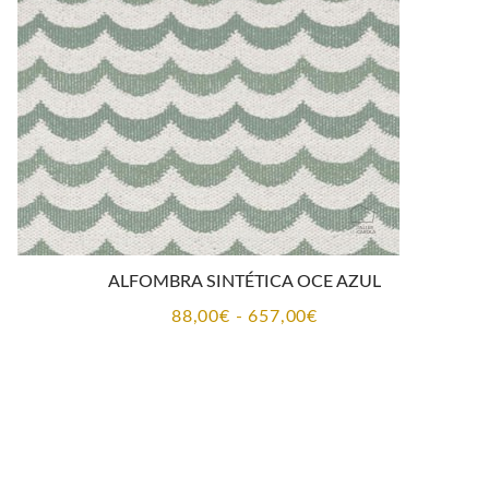
hasta
657,00€
ALFOMBRA SINTÉTICA OCE AZUL
Rango
88,00
€
-
657,00
€
de
precios:
desde
88,00€
hasta