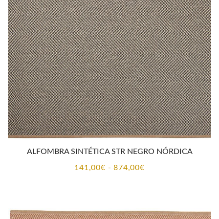
CONTACTO
ALFOMBRA SINTÉTICA STR NEGRO NÓRDICA
Rango
141,00
€
-
874,00
€
de
precios:
desde