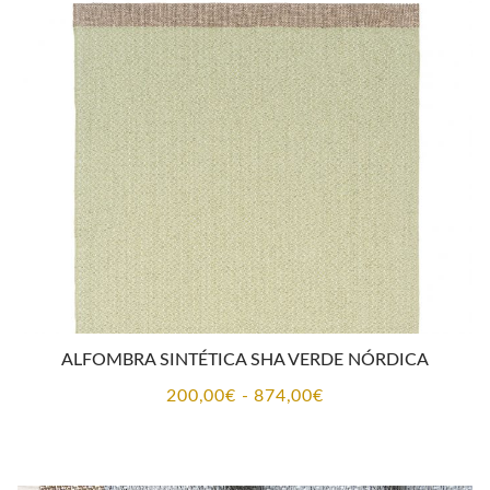
200,00€
hasta
874,00€
ALFOMBRA SINTÉTICA SHA VERDE NÓRDICA
Rango
200,00
€
-
874,00
€
de
precios:
desde