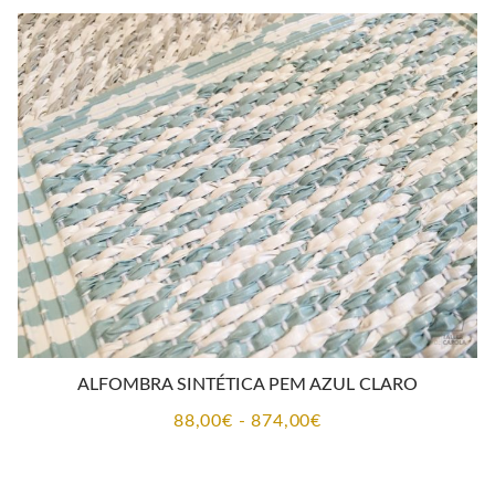
desde
88,00€
hasta
874,00€
ALFOMBRA SINTÉTICA PEM AZUL CLARO
Rango
88,00
€
-
874,00
€
de
precios: