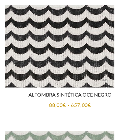
desde
88,00€
hasta
874,00€
ALFOMBRA SINTÉTICA OCE NEGRO
Rango
88,00
€
-
657,00
€
de
precios:
desde
88,00€