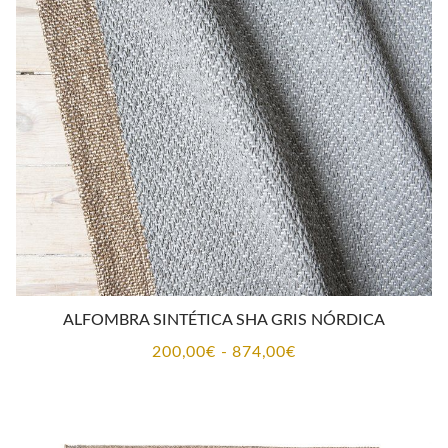
200,00€
hasta
874,00€
ALFOMBRA SINTÉTICA SHA GRIS NÓRDICA
Rango
200,00
€
-
874,00
€
de
precios:
desde