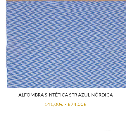
141,00€
hasta
874,00€
ALFOMBRA SINTÉTICA STR AZUL NÓRDICA
Rango
141,00
€
-
874,00
€
de
precios:
desde