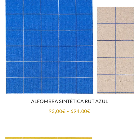
93,00€
hasta
694,00€
ALFOMBRA SINTÉTICA RUT AZUL
Rango
93,00
€
-
694,00
€
de
precios:
desde