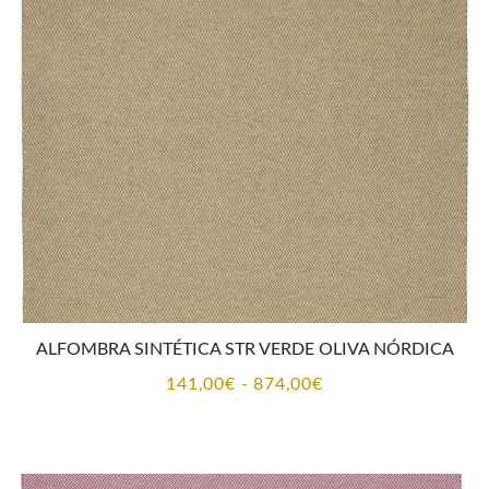
141,00€
hasta
874,00€
ALFOMBRA SINTÉTICA STR VERDE OLIVA NÓRDICA
Rango
141,00
€
-
874,00
€
de
precios:
desde