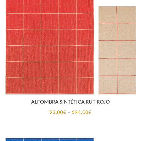
200,00€
hasta
874,00€
ALFOMBRA SINTÉTICA RUT ROJO
Rango
93,00
€
-
694,00
€
de
precios:
desde