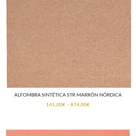
141,00€
hasta
874,00€
ALFOMBRA SINTÉTICA STR MARRÓN NÓRDICA
Rango
141,00
€
-
874,00
€
de
precios:
desde