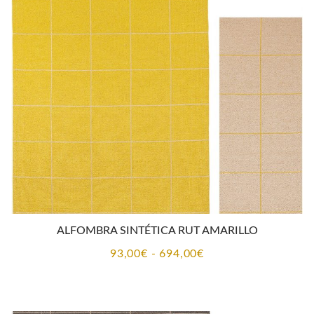
93,00€
hasta
694,00€
ALFOMBRA SINTÉTICA RUT AMARILLO
Rango
93,00
€
-
694,00
€
de
precios:
desde