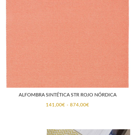
141,00€
hasta
874,00€
ALFOMBRA SINTÉTICA STR ROJO NÓRDICA
Rango
141,00
€
-
874,00
€
de
precios:
desde