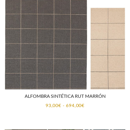
93,00€
hasta
694,00€
ALFOMBRA SINTÉTICA RUT MARRÓN
Rango
93,00
€
-
694,00
€
de
precios:
desde