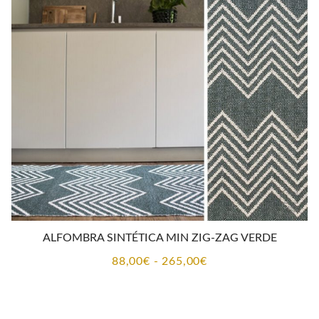
93,00€
hasta
694,00€
ALFOMBRA SINTÉTICA MIN ZIG-ZAG VERDE
Rango
88,00
€
-
265,00
€
de
precios: