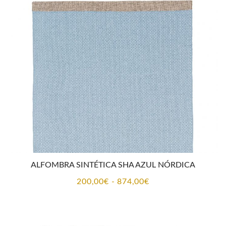
141,00€
hasta
874,00€
ALFOMBRA SINTÉTICA SHA AZUL NÓRDICA
Rango
200,00
€
-
874,00
€
de
precios:
desde