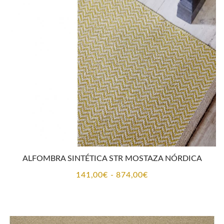
141,00€
hasta
874,00€
ALFOMBRA SINTÉTICA STR MOSTAZA NÓRDICA
Rango
141,00
€
-
874,00
€
de
precios:
desde