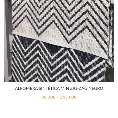
desde
88,00€
hasta
265,00€
ALFOMBRA SINTÉTICA MIN ZIG-ZAG NEGRO
Rango
88,00
€
-
265,00
€
de
precios: