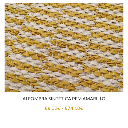
desde
88,00€
hasta
874,00€
ALFOMBRA SINTÉTICA PEM AMARILLO
Rango
88,00
€
-
874,00
€
de
precios: