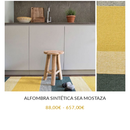
desde
88,00€
hasta
265,00€
ALFOMBRA SINTÉTICA SEA MOSTAZA
Rango
88,00
€
-
657,00
€
de
precios: